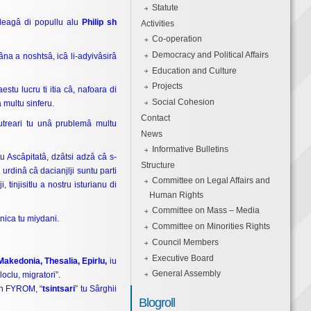
Statute
 leagâ di popullu alu
Philip sh
Activities
Co-operation
Democracy and Political Affairs
bâna a noshtsâ, icâ li-adyivâsirâ
Education and Culture
Projects
estu lucru ti itia câ, nafoara di
Social Cohesion
 multu sinferu.
Contact
utreari tu unâ prublemâ multu
News
Informative Bulletins
u Ascâpitatâ, dzâtsi adzâ câ s-
Structure
 urdinâ câ dacianjlji suntu parti
Committee on Legal Affairs and
tinjisitlu a nostru isturianu di
Human Rights
Committee on Mass – Media
 nica tu miydani.
Committee on Minorities Rights
Council Members
Executive Board
Makedonia, Thesalia, Epirlu,
iu
General Assembly
loclu, migratori”.
 sh FYROM, “
tsintsari
” tu Sârghii
Blogroll