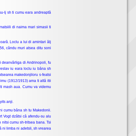
p-su-lj sh ti cumu eara andreaptâ
atsiili di naima mari simasii ti
arâ. Loclu a lui di amintari âlj
56, cându muri atsea ditu soni
ji deanvârliga di Andrinopoli, fu
reslav iu eara loclu iu bâna sh
dutsearea makedonjiloru s-featsi
limu (1912/1913) ama ti altâ itii
ashti mash aua. Cumu va videmu
its anji.
cshi cumu bâna sh tu Makedonii.
ert Vogt dzâtsi câ afendu-su alu
h nitsi cumu sh-tritsea bana. Tsi
 ni limba ni adetsli, sh vrearea