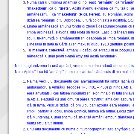
Numa cari u ufilisimu anamisa di noi easti “
armânu
” icâ “
rrâmâ
“
makedonji
” icâ di “
grets
”. Acshi avemu exiyisea câ multsâ di ar
armâneashti, i ca “
makedonji
” (
Riga Fereu
). Tu Românii, acshi
dzâtsea românjilji ditu Dobrogea, iu furâ colonizats a noshtsâ, tutu
Limba armâneascâ ari unu fondu di zboarâ deadunu/comunu cu lim
limba arbineasâ, slavona ditu Notu sh turca. Easti ti tsâneari min
sculii, tu-ahurhitâ pi armâneashti shi deapoaia pi limba românâ, di
(Thesalia fu datâ la Gârtsia) sh maxusu dupu 1913 (defturlu polimu
Tu
memoria colectivâ
, armanjilji dzâcu câ s-tragu di la
popullu a
bâneadzâ. Cumu poati s-hibâ exiyisitâ aestâ minduiari?
Ninti s-agiundzemu la unâ apofasi, vremu s-mutrimu ndauâ documenti tsi s
Notu-Apiritu”, i ca trâ “armânji”, numa cu cari furâ cânâscuts di ma multi et
Naima vecljiulu documentu cari anyrâpseashti trâ limba latinâ car
ambasadoru a Amirălui Teodose II-lu (401 – 450) pi ninga Attila. Pr
eara anvitsats, i cari fâtsea imburlâki shi s-priimna pisti tutu shi 
la Attila, s-adună cu unu omu tsi pârea “scythu”, ama cari azbura sh 
icâ di Ilyria. Priscus dzâtsi câ omlu cu cari azbura eara emburu, 
limbili barbari a loclui, limba gothicâ, hunica icâ latina. Loclu 
icâ Muntenia). Cumu shtimu câ sh-altsâ armânji emburi dânâsea pri
multu efcula tuti limbili.
Unu altu documentu cu numa di “Cronographia” iasti anyrâpsitu 