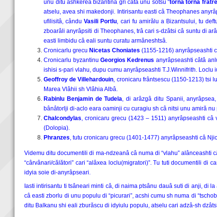
unu ditu ashkerea bizantinâ gri câtâ unu sotsu “
torna torna fratr
atselu, avea shi makedonji. Intirisantu easti câ Theophanes anyrâps
ufilisitâ, cându
Vasili Portlu
, cari fu amirălu a Bizantsului, tu def
zboarâli anyrâpsiti di Theophanes, trâ cari s-dzâtsi câ suntu di ar
easti limbidu câ eali suntu curatu armâneshtsâ.
Cronicarlu grecu
Nicetas Choniates
(1155-1216) anyrâpseashti câ 
Cronicarlu byzantinu
Georgios Kedrenus
anyrâpseashti câtâ anlu 
ishisi s-pari vlahu, dupu cumu anyrâpseashti T.J.Winnifrith. Loclu i
Geoffroy de Villehardouin
, cronicaru frântsescu (1150-1213) tsi lu
Marea Vlâhii sh Vlâhia Albâ.
Rabinlu Benjamin de Tudela
, di arâzgâ ditu Spanii, anyrâpsea,
bânâtorlji di-aclo eara oaminji cu curagiu sh câ nitsi unu amiră n
Chalcondylas
, cronicaru grecu (1423 – 1511) anyrâpseashti câ vl
(Dolopia).
Phranzes
, tutu cronicaru grecu (1401-1477) anyrâpseashti câ Njica
Videmu ditu documentili di ma-ndzeanâ câ numa di “vlahu” alânceashti câtâ tu
“cârvânari/călători” cari “alâxea loclu(migratori)”. Tu tuti documentili di 
idyia soie di-anyrâpseari.
Iasti intirisantu ti tsâneari minti câ, di naima ptsânu dauâ suti di anji, di l
câ easti zborlu di unu populu di “picurari”, acshi cumu sh numa di “tschobanu
ditu Balkanu shi eali zburăscu di idyiulu populu, atselu cari adzâ-sh dzât