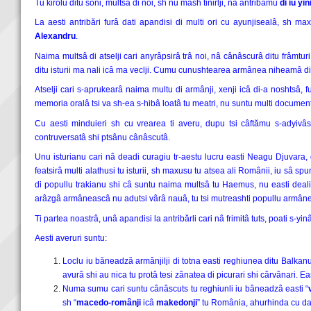
Tu kirolu ditu soni, multsâ di noi, sh nu mash tinirlji, nâ antribămu
di iu yi
La aesti antribări furâ dati apandisi di multi ori cu ayunjisealâ, sh 
Alexandru
.
Naima multsâ di atselji cari anyrâpsirâ trâ noi, nâ cânâscurâ ditu frâmturi di
ditu isturii ma nali icâ ma veclji. Cumu cunushtearea armânea niheamâ di
Atselji cari s-aprukearâ naima multu di armânji, xenji icâ di-a noshtsâ, furâ 
memoria oralâ tsi va sh-ea s-hibâ loatâ tu meatri, nu suntu multi documenti 
Cu aesti minduieri sh cu vrearea ti averu, dupu tsi câftămu s-adyiv
contruversatâ shi ptsânu cânâscutâ.
Unu isturianu cari nâ deadi curagiu tr-aestu lucru easti Neagu Djuvara,
featsirâ multi alathusi tu isturii, sh maxusu tu atsea ali Românii, iu sâ spu
di popullu trakianu shi câ suntu naima multsâ tu Haemus, nu easti dealithea
arâzgâ armâneascâ nu adutsi vârâ nauâ, tu tsi mutreashti popullu armân
Ti partea noastrâ, unâ apandisi la antribărli cari nâ frimitâ tuts, poati s-yi
Aesti averuri suntu:
Loclu iu băneadză armânjilji di totna easti reghiunea ditu Balka
avurâ shi au nica tu protâ tesi zânatea di picurari shi cârvânari. Ea
Numa sumu cari suntu cânâscuts tu reghiunli iu bâneadzâ easti “
sh “
macedo-românji
icâ
makedonji
” tu România, ahurhinda cu dau