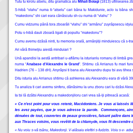
Tutu tu kirolu atselu, ditu gramatica alu
Mihali Boiagi
(1813) ufilisearea zb
S-hibâ “vlahu” numa ti-“atselu” cari bâna tu Makidunie, aclo iu bâna sh 
“makedonu” shi cari eara cânâscutu sh-cu numa di “vlahu” ?
Cumu vidzumu pânâ tora zboarâli “vlahu” shi “armânu” zuyrâpsescu idyiulu
Potu s-hibâ dauli zboarâ ligati di popullu “makedonu”?
Cumu avemu dzâsâ ninti, tu memoria oralâ, armânjilji minduiescu câ s-trag
Ari vârâ thimeljiu aiestâ minduiari ?
Unâ apandisi la aestâ antribari u-aflămu la isturianlu romanu di limbă gr
numa “
Anabase d’Alexandre le Grand
”. Shtimu câ Arrianus fu mari fun
Hadrien (76 – 138 dH). Anyrâpsi ti bana alu Alexandru dupu tsi avu tihea s
Ditu isturia alu Arrianus shtimu câ ashkerea alu Alexandru eara di vârâ 39.00
Tu analiza ti cari avemu sinferu, dânâsimu la unu zboru cari lu dzâsi Ale
Ia tsi lâ dzâtsi Alexandru a makedonjiloru cari vrea sâ-lji pitreacâ acasâ:
« Ce n’est point pour vous retenir, Macédoniens. Je vous ai laissés li
les avez payées, que je vous adresse la parole. Commençons, ainsi q
dénuées de tout, couvertes de peaux grossières, faisant paître dans 
aux Thraces voisins, vous revêtit de la chlamyde, vous fit descendre
« Nu voiu s-vâ tsânu, Makedonji. V-alâsaiu eleftiri s-fudzits. Voiu s-v- ad