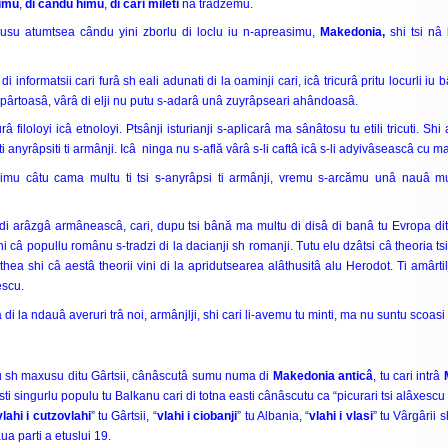
nimu
,
di cându himu
,
di cari mileti
nâ trâdzemu.
maxusu atumtsea cându yini zborlu di loclu iu n-apreasimu,
Makedonia,
shi tsi nâ
 informatsii cari furâ sh eali adunati di la oaminji cari, icâ tricurâ pritu locurli iu 
pârtoasâ, vârâ di elji nu putu s-adarâ unâ zuyrâpseari ahândoasâ.
filoloyi icâ etnoloyi. Ptsânji isturianji s-aplicarâ ma sânâtosu tu etili tricuti. Shi a
anyrâpsiti ti armânji. Icâ ninga nu s-află vârâ s-li caftâ icâ s-li adyivâseascâ cu ma
âsimu câtu cama multu ti tsi s-anyrâpsi ti armânji, vremu s-arcămu unâ nauâ m
 di arâzgâ armâneascâ, cari, dupu tsi bână ma multu di disâ di banâ tu Evropa dit
ni câ popullu românu s-tradzi di la dacianji sh romanji. Tutu elu dzâtsi câ theoria tsi
 shi câ aestâ theorii vini di la apridutsearea alâthusitâ alu Herodot. Ti amârtilji, 
escu.
nâ di la ndauâ averuri trâ noi, armânjlji, shi cari li-avemu tu minti, ma nu suntu scoasi
nu sh maxusu ditu Gârtsii, cânâscutâ sumu numa di
Makedonia anticâ
, tu cari intrâ
sti singurlu populu tu Balkanu cari di totna easti cânâscutu ca “picurari tsi alâxescu 
vlahi i cutzovlahi
” tu Gârtsii, “
vlahi i ciobanji
” tu Albania, “
vlahi i vlasi
” tu Vârgârii
a parti a etuslui 19.