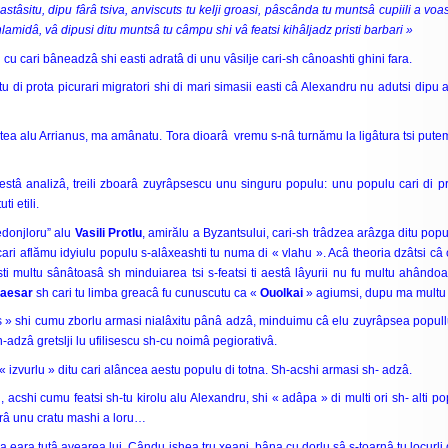
 astâsitu, dipu fârâ tsiva, anviscuts tu kelji groasi, pâscânda tu muntsâ cupiili a voa
tu chlamidâ, vâ dipusi ditu muntsâ tu câmpu shi vâ featsi kihâljadz pristi barbari »
u cari bâneadzâ shi easti adratâ di unu vâsilje cari-sh cânoashti ghini fara.
 di prota picurari migratori shi di mari simasii easti câ Alexandru nu adutsi dipu a
rtea alu Arrianus, ma amânatu. Tora dioarâ vremu s-nâ turnămu la ligâtura tsi pu
aestâ analizâ, treili zboarâ zuyrâpsescu unu singuru populu: unu populu cari di p
i etili.
donjloru” alu
Vasili Protlu
, amirălu a Byzantsului, cari-sh trâdzea arâzga ditu pop
ari aflămu idyiulu populu s-alâxeashti tu numa di « vlahu ». Acâ theoria dzâtsi câ 
i multu sânâtoasâ sh minduiarea tsi s-featsi ti aestâ lâyurii nu fu multu ahândo
Caesar
sh cari tu limba greacâ fu cunuscutu ca «
Ouolkai
» agiumsi, dupu ma multu di
 vlahos » shi cumu zborlu armasi nialâxitu pânâ adzâ, minduimu câ elu zuyrâpsea pop
-adzâ gretslji lu ufilisescu sh-cu noimâ pegiorativâ.
ntu « izvurlu » ditu cari alâncea aestu populu di totna. Sh-acshi armasi sh- adzâ.
acshi cumu featsi sh-tu kirolu alu Alexandru, shi « adâpa » di multi ori sh- alti popul
darâ unu cratu mashi a loru…
ia eara tutâ avearea lui. Cându ishea tru xeani, bâna cu dorlu sâ s-toarnâ tu locurli d