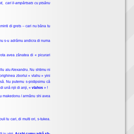
sti, cari li-ampârtsats cu ptsânu
minti di grets – cari nu bâna tu
temu s-u adrămu andicra di numa
rota avea zânatea di « picurari
ullu alu Alexandru. Nu shtimu ni
orighinea zborlui « vlahu » yini
asâ. Nu putemu s-pistipsimu câ
 unâ njii di anji, «
vlahos
» !
ullu makedonu / armânu shi avea
i tu cari, di multi ori, s-tukea.
i iu vini.
Acshi cumu adră sh-