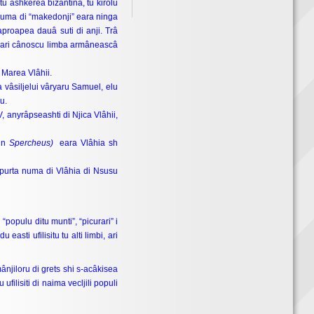
â tu ashkerea bizantinâ, tu kirolu
, numa di “makedonji” eara ninga
i aproapea dauâ suti di anji. Trâ
ji cari cânoscu limba armâneascâ
 Marea Vlâhii.
a vâsiljelui vâryaru Samuel, elu
u.
V, anyrâpseashti di Njica Vlâhii,
in
Spercheus)
eara Vlâhia sh
a purta numa di Vlâhia di Nsusu
“populu ditu munti”, “picurari” i
asti ufilisitu tu alti limbi, ari
njiloru di grets shi s-acâkisea
filisiti di naima vecljili populi