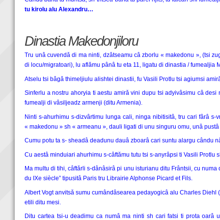
tu kirolu alu Alexandru…
Dinastia Makedonjiloru
Tru unâ cuvendǎ di ma ninti, dzâtseamu câ zborlu « makedonu », (tsi zugr
di locu/migratoari), lu aflămu pânâ tu eta 11, ligatu di dinastia / fumealji
Atselu tsi bâgǎ thimeljiulu alishtei dinastii, fu Vasili Protlu tsi agiumsi amir
Sinferlu a nostru ahoryia ti aestu amirǎ vini dupu tsi adyivâsimu câ desi 
fumealji di vâsiljeadz armenji (ditu Armenia).
Ninti s-ahurhimu s-dizvârtimu lunga cali, ninga nibitisitâ, tru cari fârâ
« makedonu » sh « armeanu », dauli ligati di unu singuru omu, unâ pustâ d
Cumu potu ta s- sheadâ deadunu dauâ zboarâ cari suntu alargu cându nâ mi
Cu aestâ minduiari ahurhimu s-câftămu tutu tsi s-anyrâpsi ti Vasili Protlu sh 
Ma multu di tihi, câftǎrli s-dânâsirâ pi unu isturianu ditu Frântsii, cu num
du IXe siècle” tipusitâ Paris tru Librairie Alphonse Picard et Fils.
Albert Vogt anvitsǎ sumu cumândâsearea pedayogicâ alu Charles Diehl (18
etili ditu mesi.
Ditu cartea tsi-u deadimu ca numâ ma ninti sh cari fatsi ti prota oarâ u