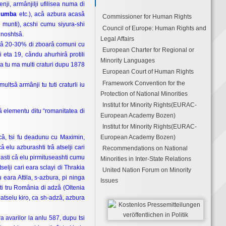
nji, armânjilji ufilisea numa di
 Dumba
etc.), acâ azbura acasâ
Commissioner for Human Rights
 munti), acshi cumu siyura-shi
Council of Europe: Human Rights and
 noshtsâ.
Legal Affairs
vgâ 20-30% di zboarâ comuni cu
European Charter for Regional or
i eta 19, cându ahurhirâ protili
Minority Languages
na tu ma multi craturi dupu 1878
European Court of Human Rights
Framework Convention for the
multsâ armânji tu tuti craturli iu
Protection of National Minorities
Institut for Minority Rights(EURAC-
â elementu ditu “romanitatea di
European Academy Bozen)
Institut for Minority Rights(EURAC-
acâ, tsi fu deadunu cu Maximin,
European Academy Bozen)
 elu azburashti trâ atselji cari
Recommendations on National
 easti câ elu pirmituseashti cumu
Minorities in Inter-State Relations
selji cari eara sclayi di Thrakia
United Nation Forum on Minority
 eara Attila, s-azbura, pi ninga
Issues
sti tru România di adzâ (Oltenia
atselu kiro, ca sh-adzâ, azbura
ra avarilor la anlu 587, dupu tsi