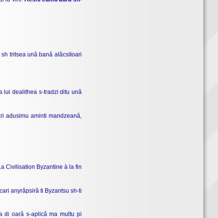
sh tritsea unâ banǎ alâcsitoari
 lui dealithea s-tradzi ditu unâ
 cari adusimu aminti mandzeanâ,
a Civilisation Byzantine à la fin
ri anyrâpsirâ ti Byzantsu sh-ti
ra di oarâ s-aplicǎ ma multu pi