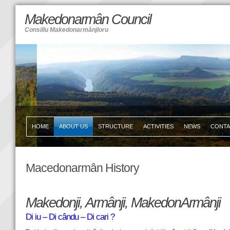
Makedonarmân Council
Consillu Makedonarmânjloru
HOME
ABOUT US
STRUCTURE
ACTIVITIES
NEWS
CONT
Macedonarmân History
Makedonji, Armânji, MakedonArmânji
Di iu – Di cându – Di cari ?