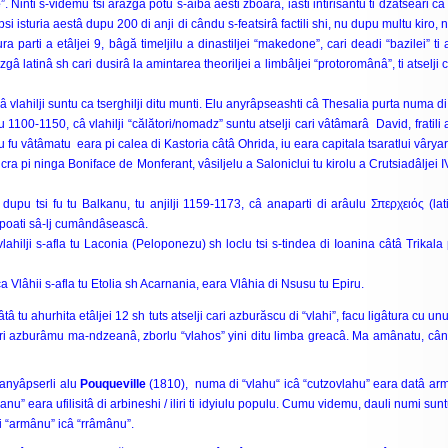
e
”. Ninti s-videmu tsi arâzgâ potu s-aibâ aesti zboarâ, iasti intirisantu ti dzâtseari c
i isturia aestâ dupu 200 di anji di cându s-featsirâ factili shi, nu dupu multu kiro
tura parti a etâljei 9, bâgă timeljilu a dinastiljei “makedone”, cari deadi “bazilei” t
âzgâ latinâ sh cari dusirâ la amintarea theoriljei a limbâljei “protoromânâ”, ti atsel
vlahilji suntu ca tserghilji ditu munti. Elu anyrâpseashti câ Thesalia purta numa di
1100-1150, câ vlahilji “călători/nomadz” suntu atselji cari vâtâmarâ David, fratili 
u fu vâtâmatu eara pi calea di Kastoria câtâ Ohrida, iu eara capitala tsaratlui vâryar
cra pi ninga Boniface de Monferant, vâsiljelu a Saloniclui tu kirolu a Crutsiadâljei I
 dupu tsi fu tu Balkanu, tu anjilji 1159-1173, câ anaparti di arâulu Σπερχειός (
lat
u poati sâ-lj cumândâseascâ.
ahilji s-afla tu Laconia (Peloponezu) sh loclu tsi s-tindea di Ioanina câtâ Trikal
 Vlâhii s-afla tu Etolia sh Acarnania, eara Vlâhia di Nsusu tu Epiru.
 ahurhita etâljei 12 sh tuts atselji cari azburăscu di “vlahi”, facu ligâtura cu unu 
cari azburâmu ma-ndzeanâ, zborlu “vlahos” yini ditu limba greacâ. Ma amânatu, cându e
a anyâpserli alu
Pouqueville
(1810), numa di “vlahu“ icâ “cutzovlahu” eara datâ armâ
” eara ufilisitâ di arbineshi / iliri ti idyiulu populu. Cumu videmu, dauli numi suntu u
si “armânu” icâ “rrâmânu”.