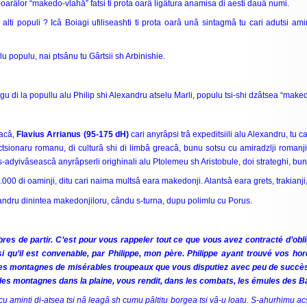
oarâlor “makedo-vlahă” fatsi ti prota oarâ ligâtura anamisa di aesti dauâ numi.
alti populi ? Icâ Boiagi ufiliseashti ti prota oarâ unâ sintagmâ tu cari adutsi am
 populu, nai ptsânu tu Gârtsii sh Arbinishie.
u di la popullu alu Philip shi Alexandru atselu Marli, populu tsi-shi dzâtsea “make
eacâ,
Flavius Arrianus (95-175 dH)
cari anyrâpsi trâ expeditsiili alu Alexandru, tu c
ctsionaru romanu, di culturâ shi di limbâ greacâ, bunu sotsu cu amiradzlji romanji
-adyivâseascâ anyrâpserli orighinali alu Ptolemeu sh Aristobule, doi strateghi, bunj
0 di oaminji, ditu cari naima multsâ eara makedonji. Alantsâ eara grets, trakianji, ili
xandru dinintea makedonjiloru, cându s-turna, dupu polimlu cu Porus.
bres de partir. C’est pour vous rappeler tout ce que vous avez contracté d’obli
u’il est convenable, par Philippe, mon père. Philippe ayant trouvé vos hord
les montagnes de misérables troupeaux que vous disputiez avec peu de succès au
 des montagnes dans la plaine, vous rendit, dans les combats, les émules des B
ucu aminti di-atsea tsi nâ leagâ sh cumu pâltitu borgea tsi vâ-u loatu. S-ahurhimu ac