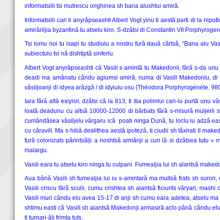
informatsiili tsi mutrescu orighinea sh bana alushtui amirǎ.
Informatsiili cari li anyrâpseashti Albert Vogt yinu ti aestâ parti di la ni
amirâriljia byzantinâ tu atselu kiro. S-dzâtsi di Constantin VII Porphyrogenet
Tsi lomu noi tu isapi tu studiulu a nostru furâ dauâ cǎrtsâ, “Bana alu Vasi
subiectulu tsi nâ dishtiptǎ sinferlu.
Albert Vogt anyrâpseashti cǎ Vasili s-amintǎ tu Makedonii, fârǎ s-da unu l
deadi ma amânatu cându agiumsi amirǎ, numa di Vasili Makedonlu, di iu 
vâsiljoanji di idyea arâzgâ / di idyiulu osu (Théodora Porphyrogénéte, 98
Iara fârâ altâ exiyisii, dzâtsi câ la 813, ti itia polimlui cari-lu purtă unu
loatâ deadunu cu altsâ 10000-12000 di bârbats fârâ s-misurâ muljerli sh f
cumândâsea vâsiljelu vârgaru icâ poati ninga Dunâ, tu loclu iu adzâ easti 
cu câravili. Ma s-hibâ dealithea aestâ ipotezâ, ti ciudii sh tâxirati ti make
furâ colonizats pârintsâlji a noshtsâ armânji a curi lâ si dzâtsea tutu
malargu.
Vasili eara tu atselu kiro ninga tu culpani. Fumealjia lui sh alantsâ makedo
Aua bânǎ Vasili sh fumealjia lui iu s-amintarâ ma multsâ frats sh surori
Vasili criscu fârâ sculii, cumu crishtea sh alantsâ ficiurits vâryari, mash
Vasili muri cându elu avea 15-17 di anji sh cumu eara adetea, atselu ma marl
shtimu easti câ Vasili sh alantsâ Makedonji armasirâ aclo pânâ cându elu u
ti turnari-âlj frimta tuts.