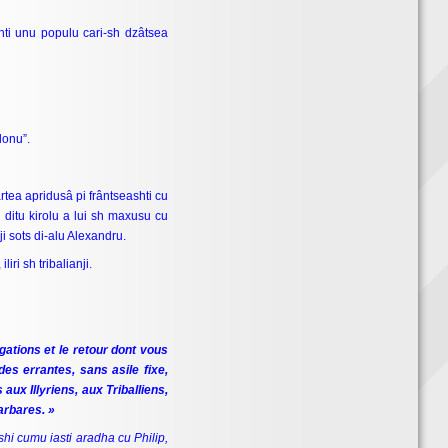
inti unu populu cari-sh dzâtsea
donu”.
artea apridusâ pi frântseashti cu
 ditu kirolu a lui sh maxusu cu
i sots di-alu Alexandru.
ri sh tribalianji.
gations et le retour dont vous
es errantes, sans asile fixe,
x Illyriens, aux Triballiens,
arbares. »
shi cumu iasti aradha cu Philip,