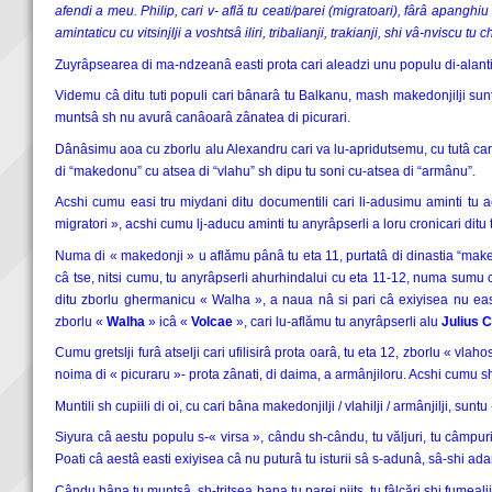
afendi a meu. Philip, cari v- află tu ceati/parei (migratoari), fârâ apanghiu
amintaticu cu vitsinjlji a voshtsâ iliri, tribalianji, trakianji, shi vâ-nviscu 
Zuyrâpsearea di ma-ndzeanâ easti prota cari aleadzi unu populu di-alanti c
Videmu câ ditu tuti populi cari bânarâ tu Balkanu, mash makedonjilji suntu
muntsâ sh nu avurâ canâoarâ zânatea di picurari.
Dânâsimu aoa cu zborlu alu Alexandru cari va lu-apridutsemu, cu tutâ ca
di “makedonu” cu atsea di “vlahu” sh dipu tu soni cu-atsea di “armânu”.
Acshi cumu easi tru miydani ditu documentili cari li-adusimu aminti tu 
migratori », acshi cumu lj-aducu aminti tu anyrâpserli a loru cronicari ditu tut
Numa di « makedonji » u aflǎmu pânâ tu eta 11, purtatâ di dinastia “make
câ tse, nitsi cumu, tu anyrâpserli ahurhindalui cu eta 11-12, numa sumu c
ditu zborlu ghermanicu « Walha », a naua nâ si pari câ exiyisea nu east
zborlu «
Walha
» icâ «
Volcae
», cari lu-aflămu tu anyrâpserli alu
Julius 
Cumu gretslji furâ atselji cari ufilisirâ prota oarâ, tu eta 12, zborlu «
noima di « picuraru »- prota zânati, di daima, a armânjiloru. Acshi cumu sh
Muntili sh cupiili di oi, cu cari bâna makedonjilji / vlahilji / armânjilji, su
Siyura câ aestu populu s-« virsa », cându sh-cându, tu văljuri, tu câmpuri, 
Poati câ aestâ easti exiyisea câ nu puturâ tu isturii sâ s-adunâ, sâ-shi a
Cându bâna tu muntsâ, sh-tritsea bana tu parei njits, tu fâlcări shi fumealj