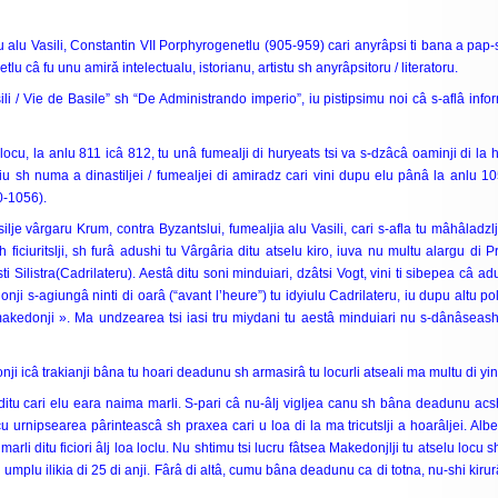
potlu alu Vasili, Constantin VII Porphyrogenetlu (905-959) cari anyrâpsi ti bana a pa
lu câ fu unu amirǎ intelectualu, istorianu, artistu sh anyrâpsitoru / literatoru.
li / Vie de Basile” sh “De Administrando imperio”, iu pistipsimu noi câ s-aflâ inform
ocu, la anlu 811 icâ 812, tu unâ fumealji di huryeats tsi va s-dzâcâ oaminji di la ho
sh numa a dinastiljei / fumealjei di amiradz cari vini dupu elu pânâ la anlu 10
0-1056).
 vâsilje vârgaru Krum, contra Byzantslui, fumealjia alu Vasili, cari s-afla tu mâhâladzl
iciuritslji, sh furâ adushi tu Vârgâria ditu atselu kiro, iuva nu multu alargu di P
Silistra(Cadrilateru). Aestâ ditu soni minduiari, dzâtsi Vogt, vini ti sibepea câ a
donji s-agiungâ ninti di oarâ (“avant l’heure”) tu idyiulu Cadrilateru, iu dupu altu po
 « makedonji ». Ma undzearea tsi iasi tru miydani tu aestâ minduiari nu s-dânâse
nji icâ trakianji bâna tu hoari deadunu sh armasirâ tu locurli atseali ma multu di yiny
, ditu cari elu eara naima marli. S-pari câ nu-âlj vigljea canu sh bâna deadunu a
i cu urnipsearea pârinteascâ sh praxea cari u loa di la ma tricutslji a hoarâljei. Alb
i ditu ficiori âlj loa loclu. Nu shtimu tsi lucru fâtsea Makedonjlji tu atselu locu s
mplu ilikia di 25 di anji. Fârâ di altâ, cumu bâna deadunu ca di totna, nu-shi kirurâ