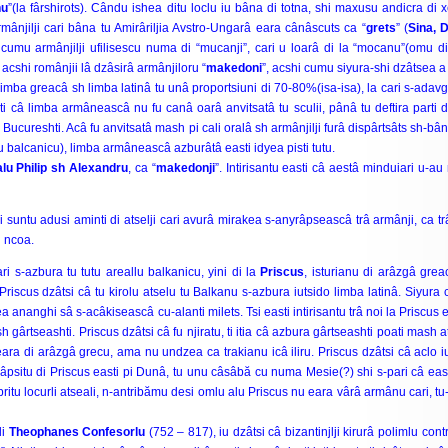
nu
”(la fârshirots). Cându ishea ditu loclu iu bâna di totna, shi maxusu andicra di xe
mânjilji cari bâna tu Amirâriljia Avstro-Ungarâ eara cânâscuts ca “
grets
” (
Sina,
 cumu armânjilji ufilisescu numa di “mucanji”, cari u loarâ di la “mocanu”(omu di
 acshi românjii lâ dzâsirâ armânjiloru “
makedoni
”, acshi cumu siyura-shi dzâtsea a
ba greacâ sh limba latinâ tu unâ proportsiuni di 70-80%(isa-isa), la cari s-ada
ti câ limba armâneascâ nu fu canâ oarâ anvitsatâ tu sculii, pânâ tu deftira parti d
 Bucureshti. Acâ fu anvitsatâ mash pi cali oralâ sh armânjilji furâ dispârtsâts sh-bâ
 balcanicu), limba armâneascâ azburâtâ easti idyea pisti tutu.
lu Philip sh Alexandru
, ca “
makedonji
”. Intirisantu easti câ aestâ minduiari u-au 
untu adusi aminti di atselji cari avurâ mirakea s-anyrâpseascâ trâ armânji, ca tr
i ncoa.
i s-azbura tu tutu areallu balkanicu, yini di la
Priscus
, isturianu di arâzgâ gre
iscus dzâtsi câ tu kirolu atselu tu Balkanu s-azbura iutsido limba latinâ. Siyura câ
avea ananghi sâ s-acâkiseascâ cu-alanti milets. Tsi easti intirisantu trâ noi la Priscus
gârtseashti. Priscus dzâtsi câ fu njiratu, ti itia câ azbura gârtseashti poati mash at
eara di arâzgâ grecu, ama nu undzea ca trakianu icâ iliru. Priscus dzâtsi câ aclo iu
zuyrâpsitu di Priscus easti pi Dunâ, tu unu câsâbă cu numa Mesie(?) shi s-pari câ ea
tu locurli atseali, n-antribămu desi omlu alu Priscus nu eara vârâ armânu cari, tu-
di
Theophanes Confesorlu
(752 – 817), iu dzâtsi câ bizantinjlji kirurâ polimlu cont